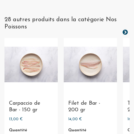
28 autres produits dans la catégorie Nos
Poissons
Carpaccio de
Filet de Bar -
Ta
Bar - 150 gr
200 gr
20
13,00 €
14,00 €
16,
Quantité
Quantité
Qu