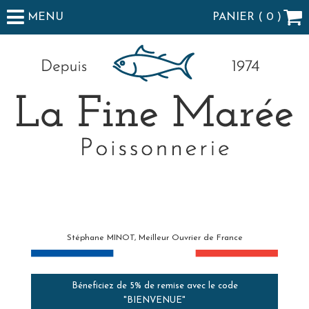
MENU
PANIER (
0
)
Stéphane MINOT, Meilleur Ouvrier de France
Béneficiez de 5% de remise avec le code
"BIENVENUE"