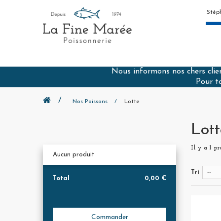
Stép
Nous informons nos chers client
Pour t
Nos Poissons
Lotte
Lot
Il y a 1 pr
Aucun produit
Tri
--
Total
0,00 €
Commander