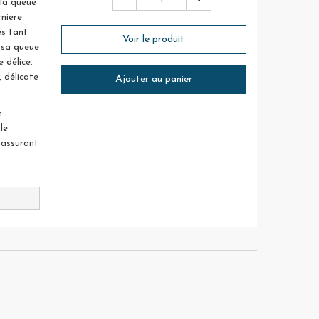
 la queue
rnière
es tant
Voir le produit
 sa queue
 délice.
 délicate
Ajouter au panier
n
le
 assurant