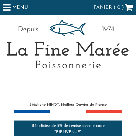
MENU
PANIER (
0
)
Stéphane MINOT, Meilleur Ouvrier de France
Béneficiez de 5% de remise avec le code
"BIENVENUE"