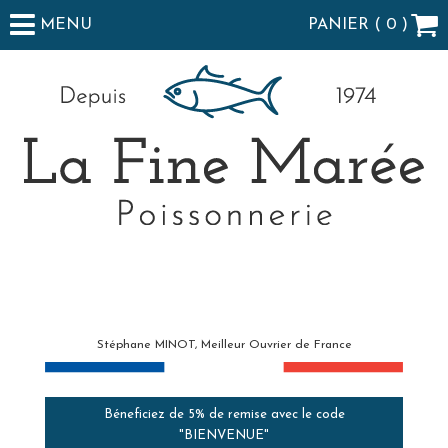
MENU
PANIER (
0
)
Stéphane MINOT, Meilleur Ouvrier de France
Béneficiez de 5% de remise avec le code
"BIENVENUE"