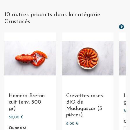
10 autres produits dans la catégorie
Crustacés
Homard Breton
Crevettes roses
La
cuit (env. 500
BIO de
gr
gr)
Madagascar (5
8,0
pièces)
50,00 €
Qu
8,00 €
Quantité