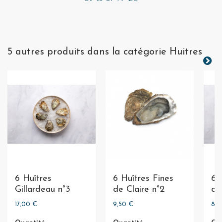
5 autres produits dans la catégorie Huitres
6 Huîtres
6 Huîtres Fines
6 
Gillardeau n°3
de Claire n°2
de
17,00 €
9,50 €
8,0