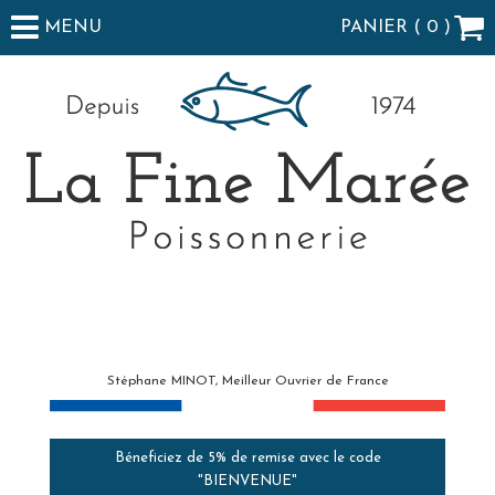
MENU
PANIER (
0
)
Stéphane MINOT, Meilleur Ouvrier de France
Béneficiez de 5% de remise avec le code
"BIENVENUE"