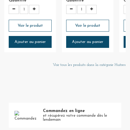
Quantité
Quantité
Qu
Voir le produit
Voir le produit
Ajouter au panier
Ajouter au panier
Voir tous les produits dans la catégorie Huitres
Commandez en ligne
et récupérez votre commande dès le
lendemain